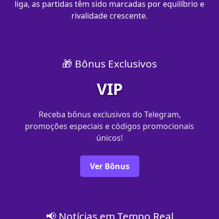
liga, as partidas têm sido marcadas por equilíbrio e
rivalidade crescente.
🎁 Bônus Exclusivos
VIP
Receba bônus exclusivos do Telegram,
promoções especiais e códigos promocionais
únicos!
Ver Bônus
📢 Notícias em Tempo Real