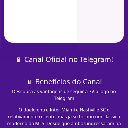
📱 Canal Oficial no Telegram!
📱 Benefícios do Canal
Descubra as vantagens de seguir a 7Vip Jogo no
Telegram
O duelo entre Inter Miami e Nashville SC é
relativamente recente, mas já se tornou um clássico
moderno da MLS. Desde que ambos ingressaram na