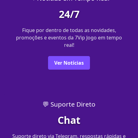
24/7
Fique por dentro de todas as novidades,
promoções e eventos da 7Vip Jogo em tempo
real!
Ver Notícias
💬 Suporte Direto
Chat
Suporte direto via Telegram, respostas rápidas e