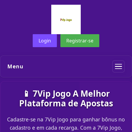
Login
Registrar-se
Menu
📱 7Vip Jogo A Melhor
Plataforma de Apostas
Cadastre-se na 7Vip Jogo para ganhar bônus no
cadastro e em cada recarga. Com a 7Vip Jogo,