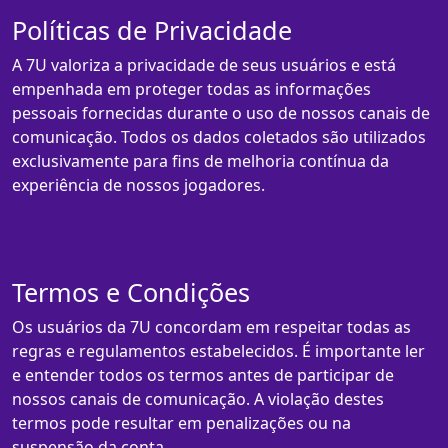
Políticas de Privacidade
A 7U valoriza a privacidade de seus usuários e está
empenhada em proteger todas as informações
pessoais fornecidas durante o uso de nossos canais de
comunicação. Todos os dados coletados são utilizados
exclusivamente para fins de melhoria contínua da
experiência de nossos jogadores.
Termos e Condições
Os usuários da 7U concordam em respeitar todas as
regras e regulamentos estabelecidos. É importante ler
e entender todos os termos antes de participar de
nossos canais de comunicação. A violação destes
termos pode resultar em penalizações ou na
suspensão da conta.