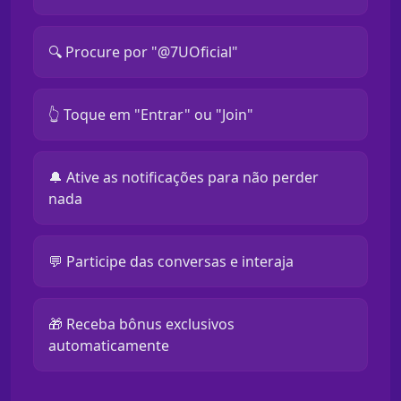
🔍 Procure por "@7UOficial"
👆 Toque em "Entrar" ou "Join"
🔔 Ative as notificações para não perder
nada
💬 Participe das conversas e interaja
🎁 Receba bônus exclusivos
automaticamente