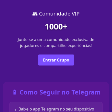
👥 Comunidade VIP
1000+
Junte-se a uma comunidade exclusiva de
jogadores e compartilhe experiências!
Entrar Grupo
📱 Como Seguir no Telegram
📱 Baixe o app Telegram no seu dispositivo