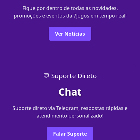
Fique por dentro de todas as novidades,
promoções e eventos da 7Jogos em tempo real!
Ver Notícias
💬 Suporte Direto
Chat
Suporte direto via Telegram, respostas rápidas e
atendimento personalizado!
Falar Suporte