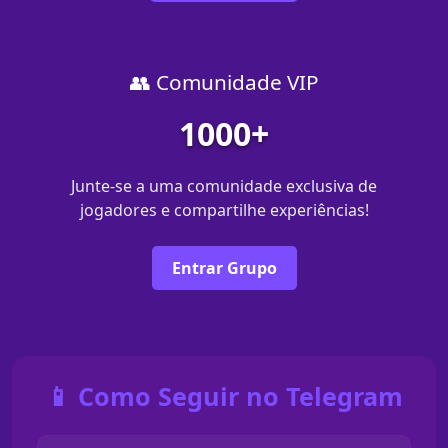
👥 Comunidade VIP
1000+
Junte-se a uma comunidade exclusiva de
jogadores e compartilhe experiências!
Entrar Grupo
📱 Como Seguir no Telegram