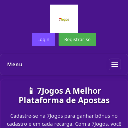
Login
Registrar-se
Menu
📱 7Jogos A Melhor
Plataforma de Apostas
Cadastre-se na 7Jogos para ganhar bônus no
cadastro e em cada recarga. Com a 7Jogos, você