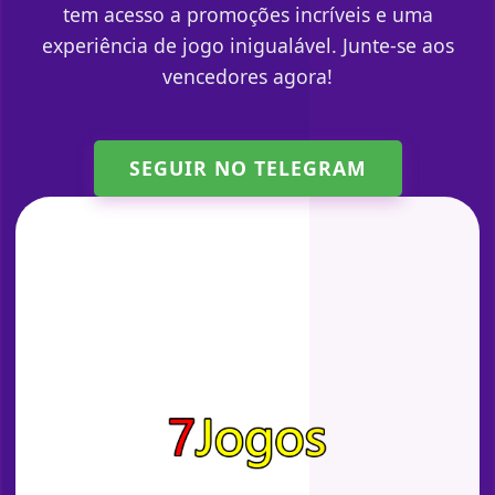
tem acesso a promoções incríveis e uma
experiência de jogo inigualável. Junte-se aos
vencedores agora!
SEGUIR NO TELEGRAM