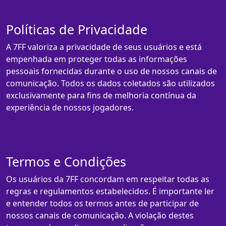
Políticas de Privacidade
A 7FF valoriza a privacidade de seus usuários e está
empenhada em proteger todas as informações
pessoais fornecidas durante o uso de nossos canais de
comunicação. Todos os dados coletados são utilizados
exclusivamente para fins de melhoria contínua da
experiência de nossos jogadores.
Termos e Condições
Os usuários da 7FF concordam em respeitar todas as
regras e regulamentos estabelecidos. É importante ler
e entender todos os termos antes de participar de
nossos canais de comunicação. A violação destes