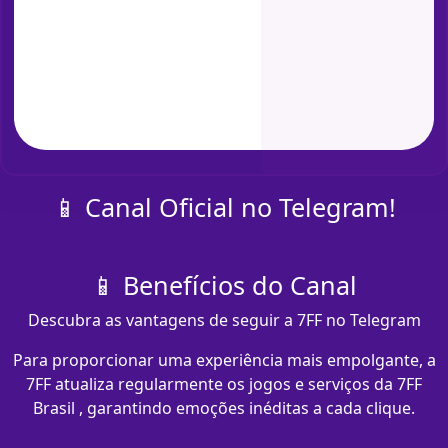
📱 Canal Oficial no Telegram!
📱 Benefícios do Canal
Descubra as vantagens de seguir a 7FF no Telegram
Para proporcionar uma experiência mais empolgante, a
7FF atualiza regularmente os jogos e serviços da 7FF
Brasil , garantindo emoções inéditas a cada clique.