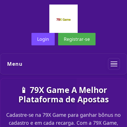
Login
Registrar-se
Menu
📱 79X Game A Melhor
Plataforma de Apostas
Cadastre-se na 79X Game para ganhar bônus no
cadastro e em cada recarga. Com a 79X Game,