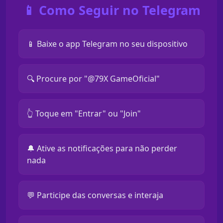
📱 Como Seguir no Telegram
📱 Baixe o app Telegram no seu dispositivo
🔍 Procure por "@79X GameOficial"
👆 Toque em "Entrar" ou "Join"
🔔 Ative as notificações para não perder
nada
💬 Participe das conversas e interaja