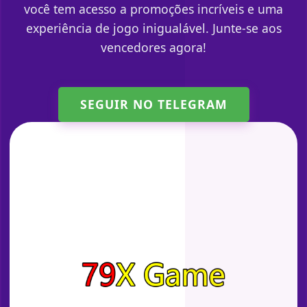
você tem acesso a promoções incríveis e uma
experiência de jogo inigualável. Junte-se aos
vencedores agora!
SEGUIR NO TELEGRAM