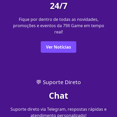
24/7
Fique por dentro de todas as novidades,
promoções e eventos da 79X Game em tempo
real!
Ver Notícias
💬 Suporte Direto
Chat
Suporte direto via Telegram, respostas rápidas e
atendimento personalizado!