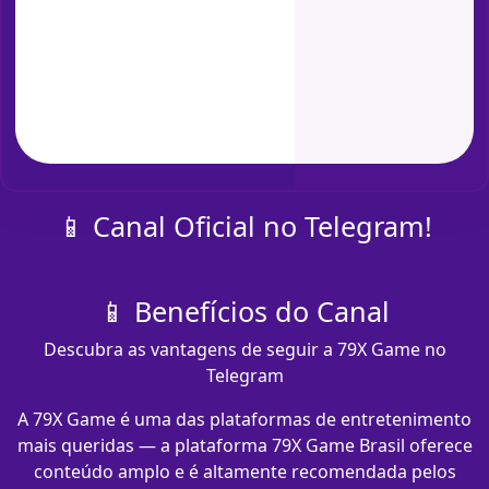
📱 Canal Oficial no Telegram!
📱 Benefícios do Canal
Descubra as vantagens de seguir a 79X Game no
Telegram
A 79X Game é uma das plataformas de entretenimento
mais queridas — a plataforma 79X Game Brasil oferece
conteúdo amplo e é altamente recomendada pelos