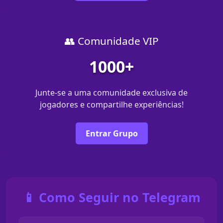
👥 Comunidade VIP
1000+
Junte-se a uma comunidade exclusiva de
jogadores e compartilhe experiências!
Entrar Grupo
📱 Como Seguir no Telegram