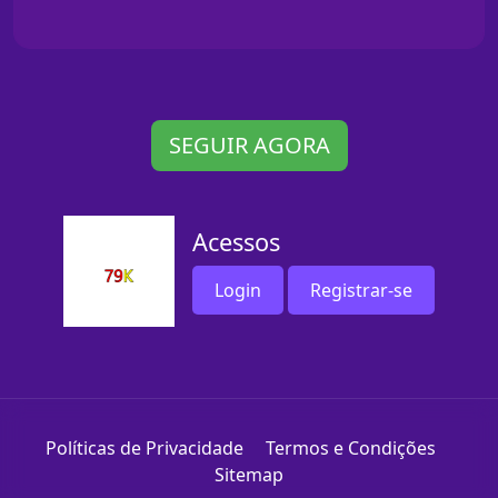
SEGUIR AGORA
Acessos
Login
Registrar-se
Políticas de Privacidade
Termos e Condições
Sitemap