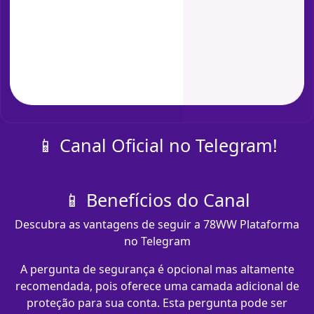
📱 Canal Oficial no Telegram!
📱 Benefícios do Canal
Descubra as vantagens de seguir a 78WW Plataforma
no Telegram
A pergunta de segurança é opcional mas altamente
recomendada, pois oferece uma camada adicional de
proteção para sua conta. Esta pergunta pode ser