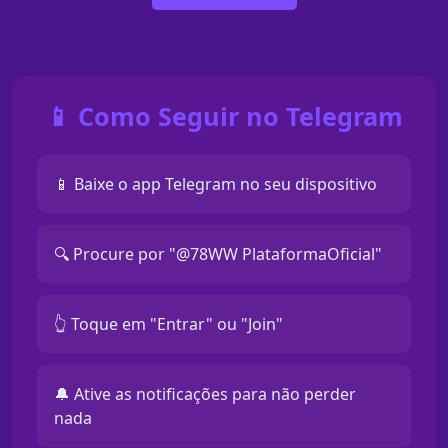
📱 Como Seguir no Telegram
📱 Baixe o app Telegram no seu dispositivo
🔍 Procure por "@78WW PlataformaOficial"
👆 Toque em "Entrar" ou "Join"
🔔 Ative as notificações para não perder
nada