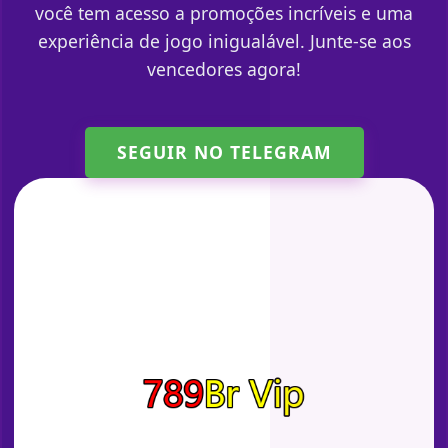
você tem acesso a promoções incríveis e uma
experiência de jogo inigualável. Junte-se aos
vencedores agora!
SEGUIR NO TELEGRAM