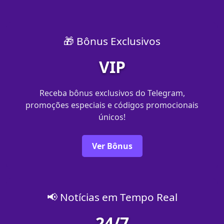
🎁 Bônus Exclusivos
VIP
Receba bônus exclusivos do Telegram,
promoções especiais e códigos promocionais
únicos!
Ver Bônus
📢 Notícias em Tempo Real
24/7