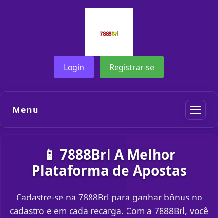
Login
Registrar-se
Menu
📱 7888Brl A Melhor
Plataforma de Apostas
Cadastre-se na 7888Brl para ganhar bônus no
cadastro e em cada recarga. Com a 7888Brl, você