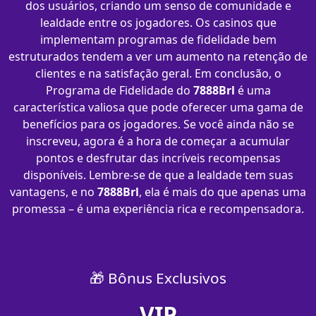
dos usuários, criando um senso de comunidade e
lealdade entre os jogadores. Os casinos que
implementam programas de fidelidade bem
estruturados tendem a ver um aumento na retenção de
clientes e na satisfação geral. Em conclusão, o
Programa de Fidelidade do
7888Brl
é uma
característica valiosa que pode oferecer uma gama de
benefícios para os jogadores. Se você ainda não se
inscreveu, agora é a hora de começar a acumular
pontos e desfrutar das incríveis recompensas
disponíveis. Lembre-se de que a lealdade tem suas
vantagens, e no
7888Brl
, ela é mais do que apenas uma
promessa – é uma experiência rica e recompensadora.
🎁 Bônus Exclusivos
VIP