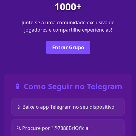
1000+
Junte-se a uma comunidade exclusiva de
jogadores e compartilhe experiências!
Entrar Grupo
📱 Como Seguir no Telegram
📱 Baixe o app Telegram no seu dispositivo
🔍 Procure por "@7888BrlOficial"