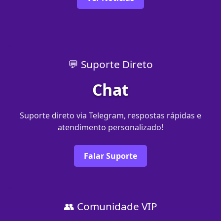
💬 Suporte Direto
Chat
Suporte direto via Telegram, respostas rápidas e
atendimento personalizado!
Falar Suporte
👥 Comunidade VIP