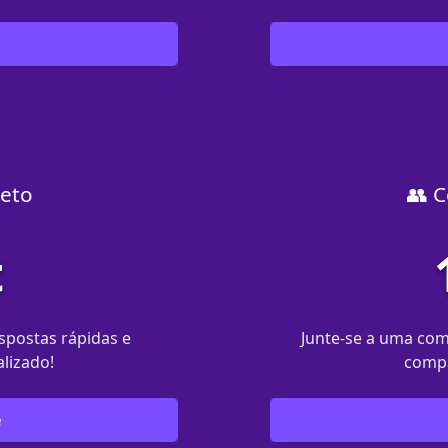
reto
👥 
t
espostas rápidas e
Junte-se a uma com
lizado!
compa
e