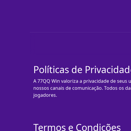
Políticas de Privacida
A 77QQ Win valoriza a privacidade de seus
nossos canais de comunicação. Todos os dad
jogadores.
Termos e Condições