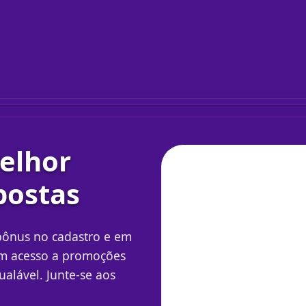
elhor
postas
bônus no cadastro e em
em acesso a promoções
ualável. Junte-se aos