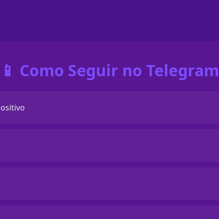
📱 Como Seguir no Telegram
ositivo