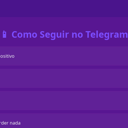
📱 Como Seguir no Telegram
ositivo
erder nada