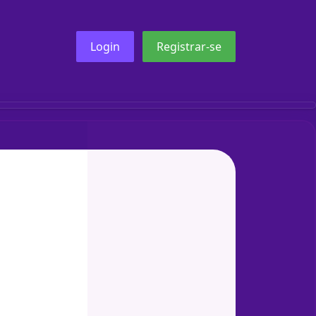
Login
Registrar-se