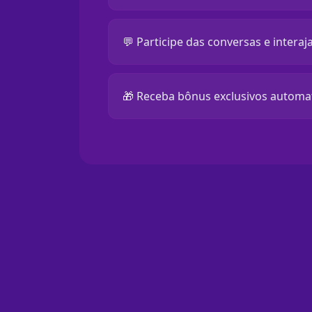
💬 Participe das conversas e interaj
🎁 Receba bônus exclusivos autom