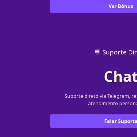
Ver Bônus
💬 Suporte Di
Cha
Suporte direto via Telegram, r
atendimento persona
Falar Suport