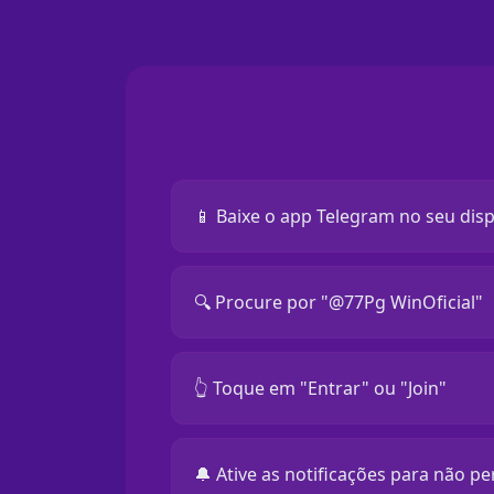
📱 Baixe o app Telegram no seu disp
🔍 Procure por "@77Pg WinOficial"
👆 Toque em "Entrar" ou "Join"
🔔 Ative as notificações para não p