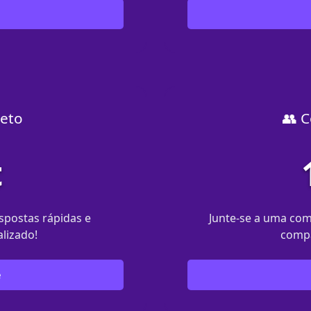
reto
👥 
t
espostas rápidas e
Junte-se a uma com
lizado!
compa
e