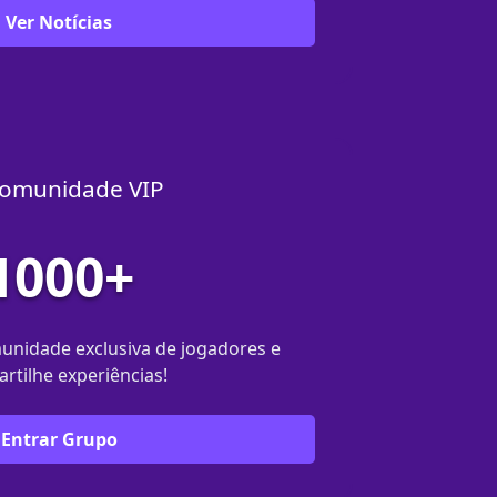
Ver Notícias
Comunidade VIP
1000+
unidade exclusiva de jogadores e
rtilhe experiências!
Entrar Grupo