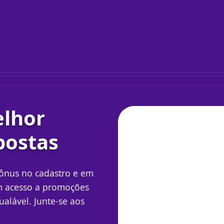
elhor
postas
ônus no cadastro e em
m acesso a promoções
ualável. Junte-se aos