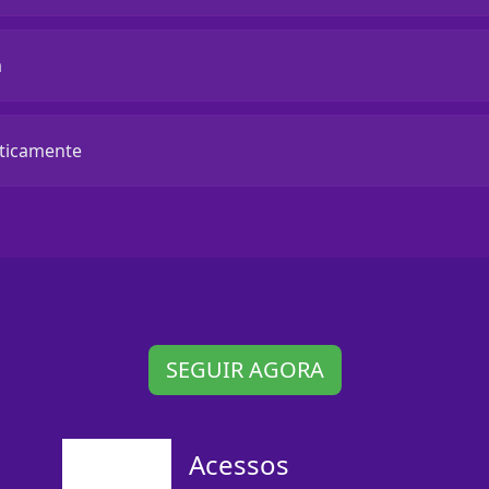
a
aticamente
SEGUIR AGORA
Acessos