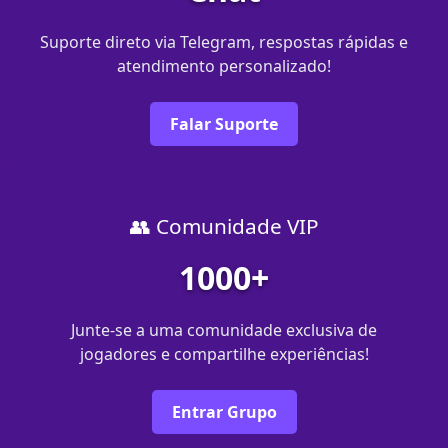
Suporte direto via Telegram, respostas rápidas e
atendimento personalizado!
Falar Suporte
👥 Comunidade VIP
1000+
Junte-se a uma comunidade exclusiva de
jogadores e compartilhe experiências!
Entrar Grupo