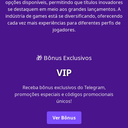
opções disponíveis, permitindo que títulos inovadores
se destaquem em meio aos grandes lançamentos. A
indústria de games está se diversificando, oferecendo
cada vez mais experiências para diferentes perfis de
jogadores.
🎁 Bônus Exclusivos
VIP
Receba bônus exclusivos do Telegram,
promoções especiais e códigos promocionais
únicos!
Ver Bônus