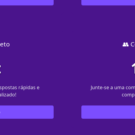
reto
👥 
t
espostas rápidas e
Junte-se a uma com
lizado!
compa
e