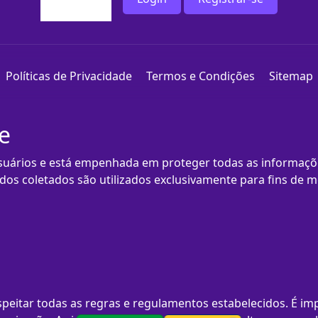
Políticas de Privacidade
Termos e Condições
Sitemap
de
usuários e está empenhada em proteger todas as informaçõ
os coletados são utilizados exclusivamente para fins de m
eitar todas as regras e regulamentos estabelecidos. É imp