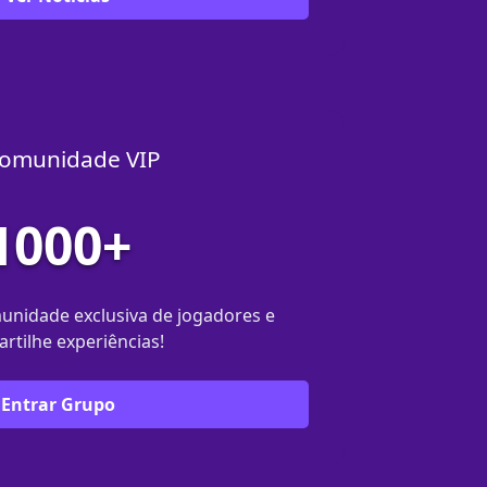
Comunidade VIP
1000+
unidade exclusiva de jogadores e
rtilhe experiências!
Entrar Grupo