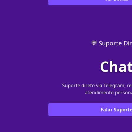
💬 Suporte Di
Cha
Suporte direto via Telegram, r
atendimento persona
Falar Suport