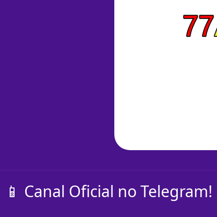
📱 Canal Oficial no Telegram!