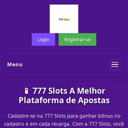
Login
Registrar-se
Menu
📱 777 Slots A Melhor
Plataforma de Apostas
Cadastre-se na 777 Slots para ganhar bônus no
cadastro e em cada recarga. Com a 777 Slots, você