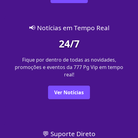
📢 Notícias em Tempo Real
24/7
Fique por dentro de todas as novidades,
promoções e eventos da 777 Pg Vip em tempo
real!
Ver Notícias
💬 Suporte Direto