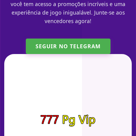
você tem acesso a promoções incríveis e uma
experiência de jogo inigualável. Junte-se aos
vencedores agora!
SEGUIR NO TELEGRAM