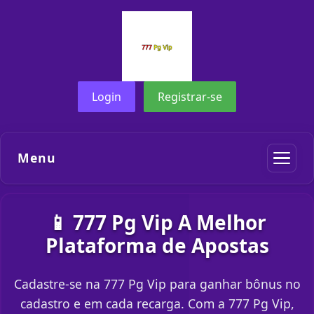
Login
Registrar-se
Menu
📱 777 Pg Vip A Melhor
Plataforma de Apostas
Cadastre-se na 777 Pg Vip para ganhar bônus no
cadastro e em cada recarga. Com a 777 Pg Vip,