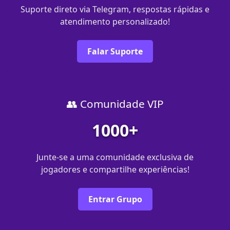
Suporte direto via Telegram, respostas rápidas e
atendimento personalizado!
Falar Suporte
👥 Comunidade VIP
1000+
Junte-se a uma comunidade exclusiva de
jogadores e compartilhe experiências!
Entrar Grupo