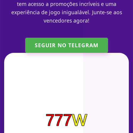
tem acesso a promoções incríveis e uma
experiência de jogo inigualável. Junte-se aos
vencedores agora!
SEGUIR NO TELEGRAM