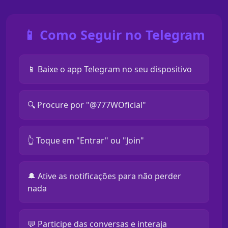
📱 Como Seguir no Telegram
📱 Baixe o app Telegram no seu dispositivo
🔍 Procure por "@777WOficial"
👆 Toque em "Entrar" ou "Join"
🔔 Ative as notificações para não perder
nada
💬 Participe das conversas e interaja