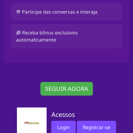
💬 Participe das conversas e interaja
🎁 Receba bônus exclusivos
automaticamente
SEGUIR AGORA
Acessos
Login
Registrar-se