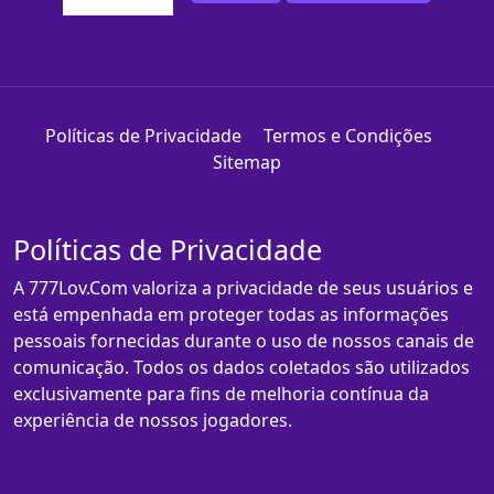
Políticas de Privacidade
Termos e Condições
Sitemap
Políticas de Privacidade
A 777Lov.Com valoriza a privacidade de seus usuários e
está empenhada em proteger todas as informações
pessoais fornecidas durante o uso de nossos canais de
comunicação. Todos os dados coletados são utilizados
exclusivamente para fins de melhoria contínua da
experiência de nossos jogadores.