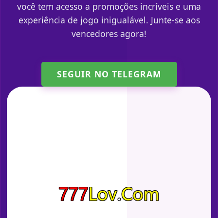
você tem acesso a promoções incríveis e uma
experiência de jogo inigualável. Junte-se aos
vencedores agora!
SEGUIR NO TELEGRAM