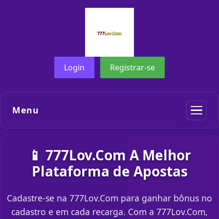
Login
Registrar-se
Menu
📱 777Lov.Com A Melhor
Plataforma de Apostas
Cadastre-se na 777Lov.Com para ganhar bônus no
cadastro e em cada recarga. Com a 777Lov.Com,