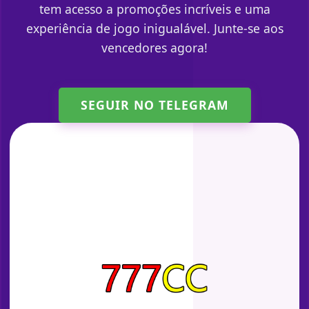
tem acesso a promoções incríveis e uma
experiência de jogo inigualável. Junte-se aos
vencedores agora!
SEGUIR NO TELEGRAM