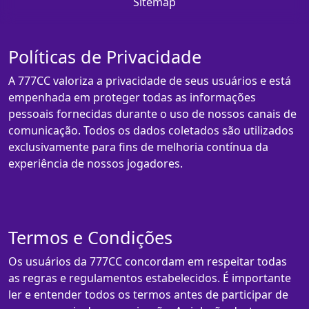
Sitemap
Políticas de Privacidade
A 777CC valoriza a privacidade de seus usuários e está
empenhada em proteger todas as informações
pessoais fornecidas durante o uso de nossos canais de
comunicação. Todos os dados coletados são utilizados
exclusivamente para fins de melhoria contínua da
experiência de nossos jogadores.
Termos e Condições
Os usuários da 777CC concordam em respeitar todas
as regras e regulamentos estabelecidos. É importante
ler e entender todos os termos antes de participar de