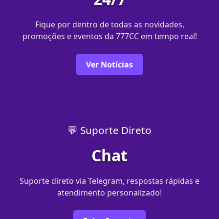
Fique por dentro de todas as novidades,
promoções e eventos da 777CC em tempo real!
Ver Notícias
💬 Suporte Direto
Chat
Suporte direto via Telegram, respostas rápidas e
atendimento personalizado!