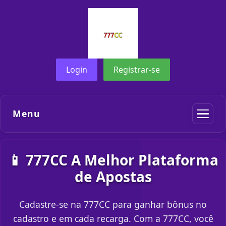
Login
Registrar-se
Menu
📱 777CC A Melhor Plataforma
de Apostas
Cadastre-se na 777CC para ganhar bônus no
cadastro e em cada recarga. Com a 777CC, você