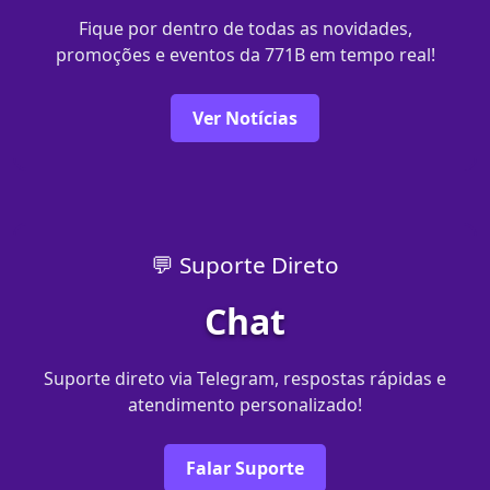
Fique por dentro de todas as novidades,
promoções e eventos da 771B em tempo real!
Ver Notícias
💬 Suporte Direto
Chat
Suporte direto via Telegram, respostas rápidas e
atendimento personalizado!
Falar Suporte