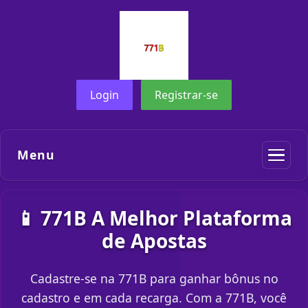
Login
Registrar-se
Menu
📱 771B A Melhor Plataforma
de Apostas
Cadastre-se na 771B para ganhar bônus no
cadastro e em cada recarga. Com a 771B, você