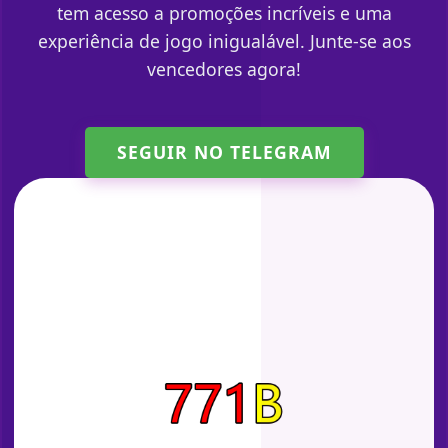
tem acesso a promoções incríveis e uma
experiência de jogo inigualável. Junte-se aos
vencedores agora!
SEGUIR NO TELEGRAM