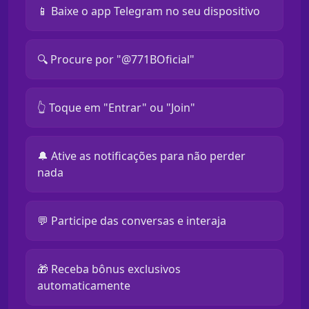
📱 Baixe o app Telegram no seu dispositivo
🔍 Procure por "@771BOficial"
👆 Toque em "Entrar" ou "Join"
🔔 Ative as notificações para não perder
nada
💬 Participe das conversas e interaja
🎁 Receba bônus exclusivos
automaticamente