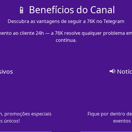
📱 Benefícios do Canal
Descubra as vantagens de seguir a 76K no Telegram
mento ao cliente 24h — a 76K resolve qualquer problema em
contínua.
sivos
📢 Notí
m, promoções especiais
Fique por dentro d
s únicos!
eventos