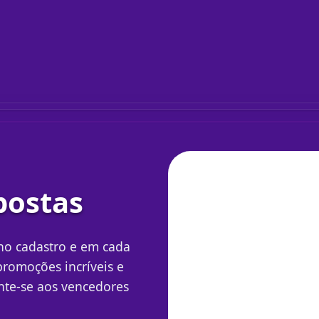
postas
no cadastro e em cada
promoções incríveis e
unte-se aos vencedores