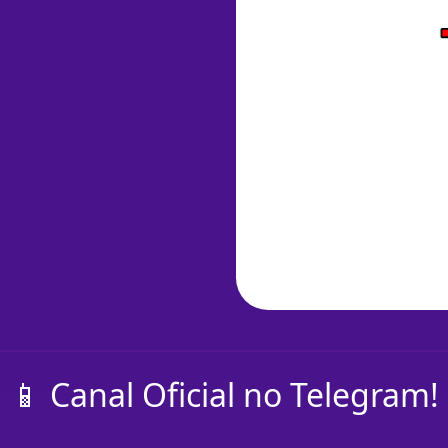
📱 Canal Oficial no Telegram!