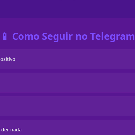
📱 Como Seguir no Telegram
ositivo
erder nada