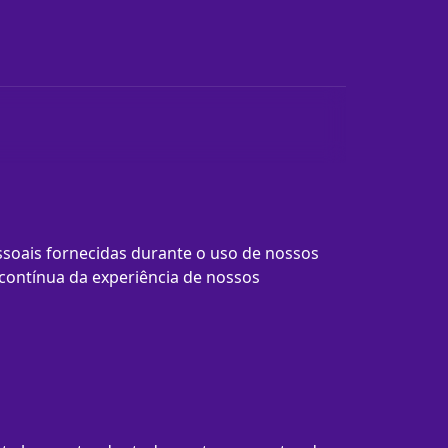
ssoais fornecidas durante o uso de nossos
 contínua da experiência de nossos