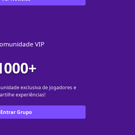
Comunidade VIP
1000+
unidade exclusiva de jogadores e
rtilhe experiências!
Entrar Grupo