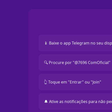
📱 Baixe o app Telegram no seu disp
🔍 Procure por "@7696 ComOficial"
👆 Toque em "Entrar" ou "Join"
🔔 Ative as notificações para não p