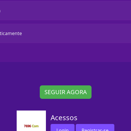
a
aticamente
SEGUIR AGORA
Acessos
Login
Registrar-se