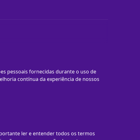
es pessoais fornecidas durante o uso de
elhoria contínua da experiência de nossos
portante ler e entender todos os termos