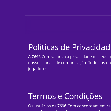
Políticas de Privacida
A 7696 Com valoriza a privacidade de seus
nossos canais de comunicação. Todos os dad
jogadores.
Termos e Condições
Os usuários da 7696 Com concordam em resp