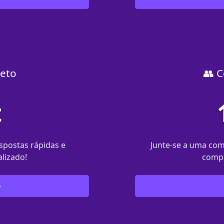
reto
👥 
t
espostas rápidas e
Junte-se a uma com
lizado!
compa
e