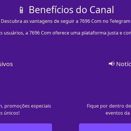
📱 Benefícios do Canal
Descubra as vantagens de seguir a 7696 Com no Telegram
 usuários, a 7696 Com oferece uma plataforma justa e confi
sivos
📢 Notí
m, promoções especiais
Fique por dentro d
s únicos!
eventos da