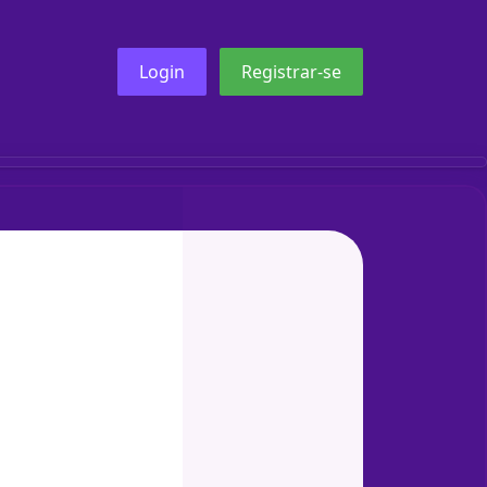
Login
Registrar-se