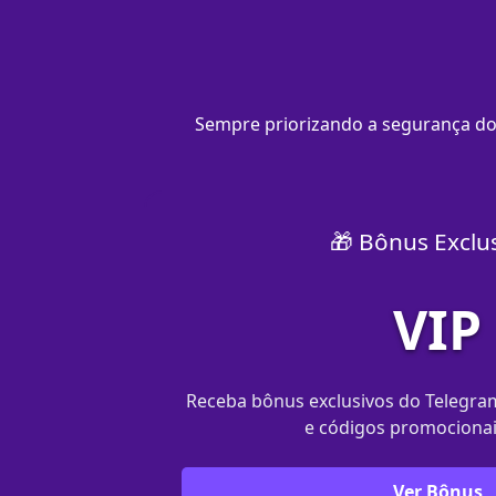
Sempre priorizando a segurança dos
🎁 Bônus Exclu
VIP
Receba bônus exclusivos do Telegra
e códigos promocionai
Ver Bônus