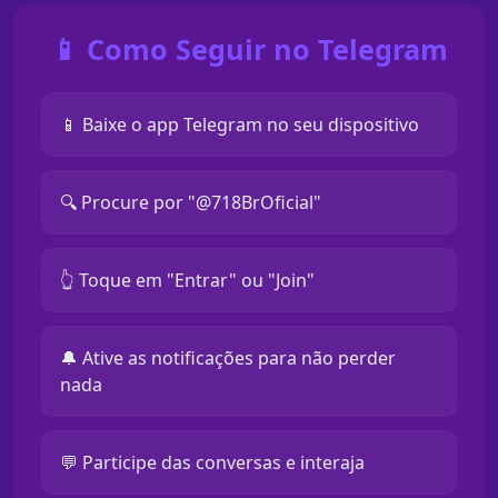
📱 Como Seguir no Telegram
📱 Baixe o app Telegram no seu dispositivo
🔍 Procure por "@718BrOficial"
👆 Toque em "Entrar" ou "Join"
🔔 Ative as notificações para não perder
nada
💬 Participe das conversas e interaja