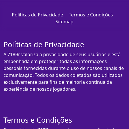
Políticas de Privacidade
Termos e Condições
Sitemap
Políticas de Privacidade
A 718Br valoriza a privacidade de seus usuários e está
empenhada em proteger todas as informações
pessoais fornecidas durante o uso de nossos canais de
comunicação. Todos os dados coletados são utilizados
exclusivamente para fins de melhoria contínua da
experiência de nossos jogadores.
Termos e Condições