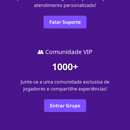
atendimento personalizado!
Falar Suporte
👥 Comunidade VIP
1000+
Junte-se a uma comunidade exclusiva de
jogadores e compartilhe experiências!
Entrar Grupo