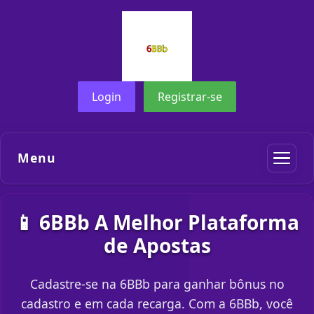
Login
Registrar-se
Menu
📱 6BBb A Melhor Plataforma
de Apostas
Cadastre-se na 6BBb para ganhar bônus no
cadastro e em cada recarga. Com a 6BBb, você