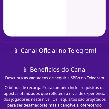
📱 Canal Oficial no Telegram!
📱 Benefícios do Canal
Descubra as vantagens de seguir a 6BBb no Telegram
O bônus de recarga Prata também inclui requisitos de
apostas otimizados que refletem o nível de experiência
dos jogadores neste nível. Os requisitos são projetados
para ser desafiadores mas alcançáveis, oferecendo