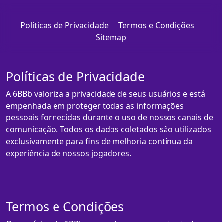
Políticas de Privacidade
Termos e Condições
Sitemap
Políticas de Privacidade
A 6BBb valoriza a privacidade de seus usuários e está
empenhada em proteger todas as informações
pessoais fornecidas durante o uso de nossos canais de
comunicação. Todos os dados coletados são utilizados
exclusivamente para fins de melhoria contínua da
experiência de nossos jogadores.
Termos e Condições