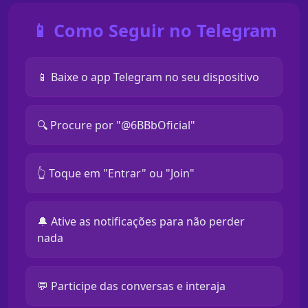
📱 Como Seguir no Telegram
📱 Baixe o app Telegram no seu dispositivo
🔍 Procure por "@6BBbOficial"
👆 Toque em "Entrar" ou "Join"
🔔 Ative as notificações para não perder
nada
💬 Participe das conversas e interaja