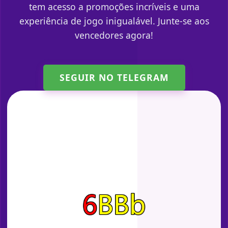
tem acesso a promoções incríveis e uma
experiência de jogo inigualável. Junte-se aos
vencedores agora!
SEGUIR NO TELEGRAM