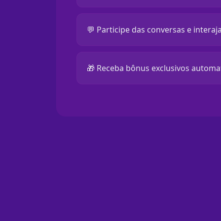
💬 Participe das conversas e interaj
🎁 Receba bônus exclusivos autom