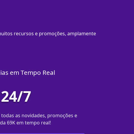
 muitos recursos e promoções, amplamente
cias em Tempo Real
24/7
e todas as novidades, promoções e
 da 69K em tempo real!