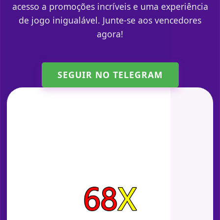
acesso a promoções incríveis e uma experiência
de jogo inigualável. Junte-se aos vencedores
agora!
SEGUIR NO TELEGRAM