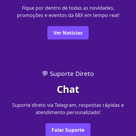
Fique por dentro de todas as novidades,
promoções e eventos da 68X em tempo real!
Ver Notícias
💬 Suporte Direto
Chat
Suporte direto via Telegram, respostas rápidas e
atendimento personalizado!
Falar Suporte