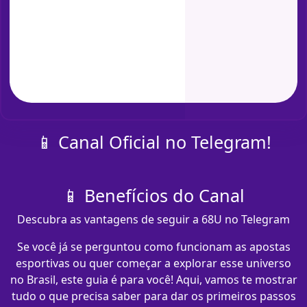
📱 Canal Oficial no Telegram!
📱 Benefícios do Canal
Descubra as vantagens de seguir a 68U no Telegram
Se você já se perguntou como funcionam as apostas
esportivas ou quer começar a explorar esse universo
no Brasil, este guia é para você! Aqui, vamos te mostrar
tudo o que precisa saber para dar os primeiros passos