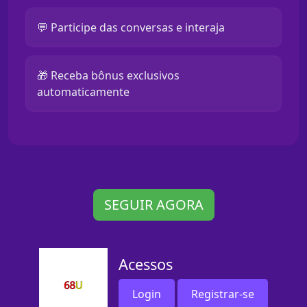
💬 Participe das conversas e interaja
🎁 Receba bônus exclusivos
automaticamente
SEGUIR AGORA
Acessos
Login
Registrar-se