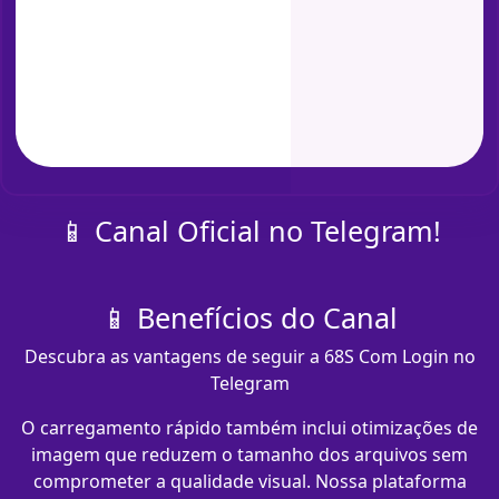
📱 Canal Oficial no Telegram!
📱 Benefícios do Canal
Descubra as vantagens de seguir a 68S Com Login no
Telegram
O carregamento rápido também inclui otimizações de
imagem que reduzem o tamanho dos arquivos sem
comprometer a qualidade visual. Nossa plataforma