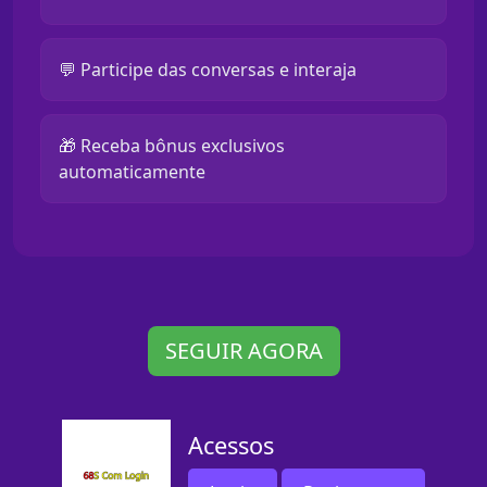
💬 Participe das conversas e interaja
🎁 Receba bônus exclusivos
automaticamente
SEGUIR AGORA
Acessos