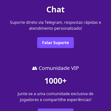
Chat
Suporte direto via Telegram, respostas rápidas e
atendimento personalizado!
Falar Suporte
👥 Comunidade VIP
1000+
Junte-se a uma comunidade exclusiva de
jogadores e compartilhe experiências!