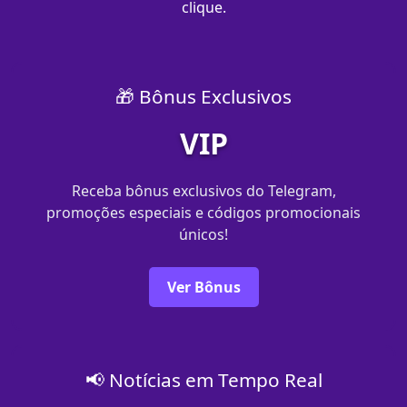
clique.
🎁 Bônus Exclusivos
VIP
Receba bônus exclusivos do Telegram,
promoções especiais e códigos promocionais
únicos!
Ver Bônus
📢 Notícias em Tempo Real