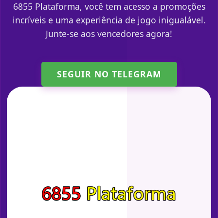
6855 Plataforma, você tem acesso a promoções
incríveis e uma experiência de jogo inigualável.
Junte-se aos vencedores agora!
SEGUIR NO TELEGRAM