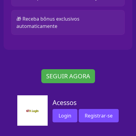
🎁 Receba bônus exclusivos
automaticamente
SEGUIR AGORA
Acessos
Login
Registrar-se