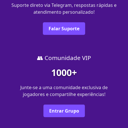
Suporte direto via Telegram, respostas rápidas e
atendimento personalizado!
Falar Suporte
👥 Comunidade VIP
1000+
Junte-se a uma comunidade exclusiva de
jogadores e compartilhe experiências!
Entrar Grupo