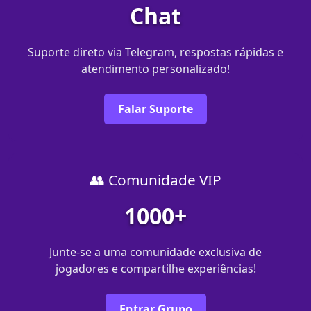
Chat
Suporte direto via Telegram, respostas rápidas e
atendimento personalizado!
Falar Suporte
👥 Comunidade VIP
1000+
Junte-se a uma comunidade exclusiva de
jogadores e compartilhe experiências!
Entrar Grupo