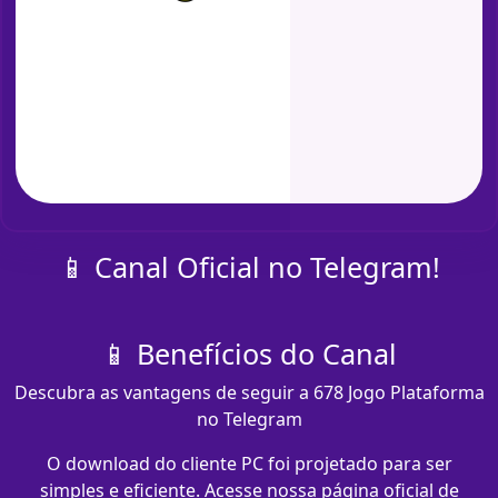
📱 Canal Oficial no Telegram!
📱 Benefícios do Canal
Descubra as vantagens de seguir a 678 Jogo Plataforma
no Telegram
O download do cliente PC foi projetado para ser
simples e eficiente. Acesse nossa página oficial de