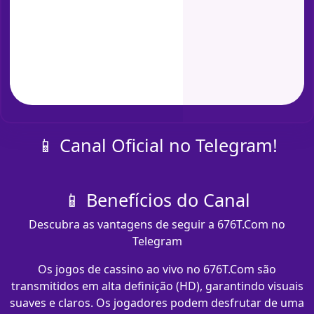
📱 Canal Oficial no Telegram!
📱 Benefícios do Canal
Descubra as vantagens de seguir a 676T.Com no
Telegram
Os jogos de cassino ao vivo no 676T.Com são
transmitidos em alta definição (HD), garantindo visuais
suaves e claros. Os jogadores podem desfrutar de uma