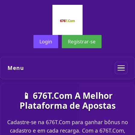
Login
Registrar-se
Menu
📱 676T.Com A Melhor
Plataforma de Apostas
Cadastre-se na 676T.Com para ganhar bônus no
cadastro e em cada recarga. Com a 676T.Com,