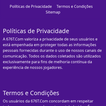
Políticas de Privacidade
Termos e Condições
Sitemap
Políticas de Privacidade
A 676T.Com valoriza a privacidade de seus usuários e
está empenhada em proteger todas as informações
pessoais fornecidas durante o uso de nossos canais de
comunicação. Todos os dados coletados são utilizados
exclusivamente para fins de melhoria contínua da
experiência de nossos jogadores.
Termos e Condições
Os usuários da 676T.Com concordam em respeitar