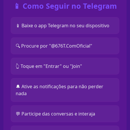
📱 Como Seguir no Telegram
📱 Baixe o app Telegram no seu dispositivo
🔍 Procure por "@676T.ComOficial"
👆 Toque em "Entrar" ou "Join"
🔔 Ative as notificações para não perder
nada
💬 Participe das conversas e interaja