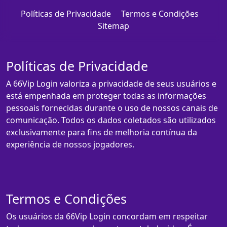
Políticas de Privacidade
Termos e Condições
Sitemap
Políticas de Privacidade
A 66Vip Login valoriza a privacidade de seus usuários e
está empenhada em proteger todas as informações
pessoais fornecidas durante o uso de nossos canais de
comunicação. Todos os dados coletados são utilizados
exclusivamente para fins de melhoria contínua da
experiência de nossos jogadores.
Termos e Condições
Os usuários da 66Vip Login concordam em respeitar