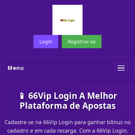
Login
Registrar-se
Menu
📱 66Vip Login A Melhor
Plataforma de Apostas
Cadastre-se na 66Vip Login para ganhar bônus no
cadastro e em cada recarga. Com a 66Vip Login,