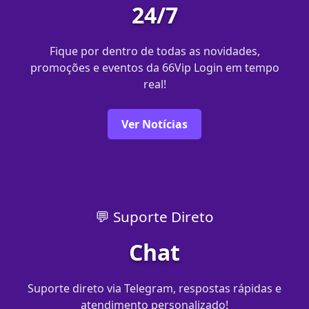
24/7
Fique por dentro de todas as novidades,
promoções e eventos da 66Vip Login em tempo
real!
Ver Notícias
💬 Suporte Direto
Chat
Suporte direto via Telegram, respostas rápidas e
atendimento personalizado!