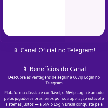
📱 Canal Oficial no Telegram!
📱 Benefícios do Canal
Descubra as vantagens de seguir a 66Vip Login no
Telegram
Plataforma clássica e confiável, o 66Vip Login é amado
pelos jogadores brasileiros por sua operação estável e
sistemas justos — a 66Vip Login Brasil conquista pela