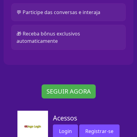
💬 Participe das conversas e interaja
🎁 Receba bônus exclusivos
automaticamente
SEGUIR AGORA
Acessos
Login
Registrar-se