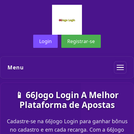
Login
Registrar-se
Menu
📱 66Jogo Login A Melhor
Plataforma de Apostas
Cadastre-se na 66Jogo Login para ganhar bônus
no cadastro e em cada recarga. Com a 66Jogo