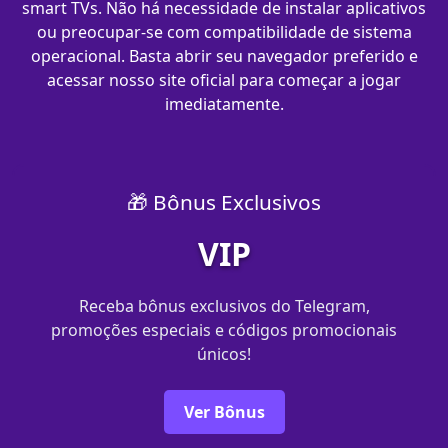
smart TVs. Não há necessidade de instalar aplicativos
ou preocupar-se com compatibilidade de sistema
operacional. Basta abrir seu navegador preferido e
acessar nosso site oficial para começar a jogar
imediatamente.
🎁 Bônus Exclusivos
VIP
Receba bônus exclusivos do Telegram,
promoções especiais e códigos promocionais
únicos!
Ver Bônus