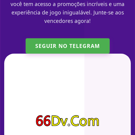
você tem acesso a promoções incríveis e uma
experiência de jogo inigualável. Junte-se aos
vencedores agora!
SEGUIR NO TELEGRAM