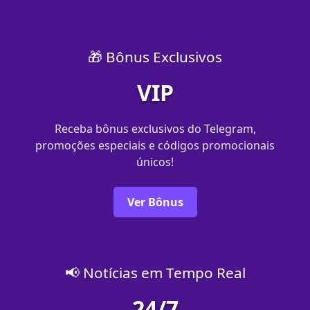
🎁 Bônus Exclusivos
VIP
Receba bônus exclusivos do Telegram,
promoções especiais e códigos promocionais
únicos!
Ver Bônus
📢 Notícias em Tempo Real
24/7