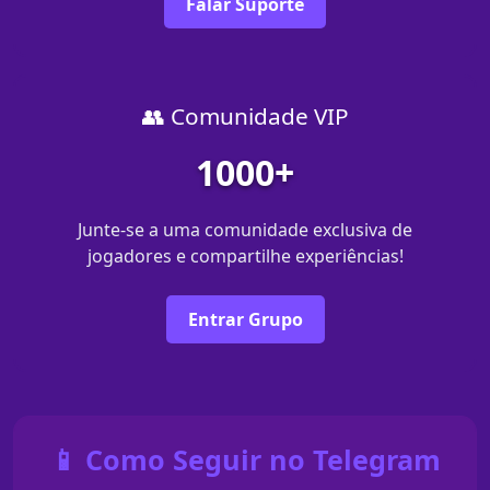
Falar Suporte
👥 Comunidade VIP
1000+
Junte-se a uma comunidade exclusiva de
jogadores e compartilhe experiências!
Entrar Grupo
📱 Como Seguir no Telegram