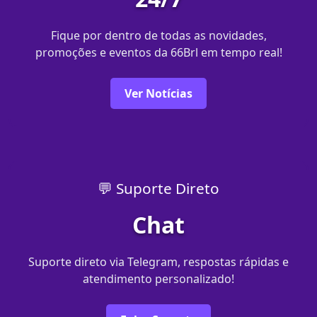
Fique por dentro de todas as novidades,
promoções e eventos da 66Brl em tempo real!
Ver Notícias
💬 Suporte Direto
Chat
Suporte direto via Telegram, respostas rápidas e
atendimento personalizado!