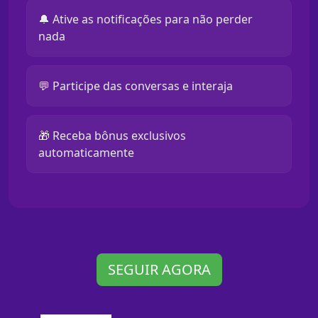
🔔 Ative as notificações para não perder
nada
💬 Participe das conversas e interaja
🎁 Receba bônus exclusivos
automaticamente
SEGUIR AGORA