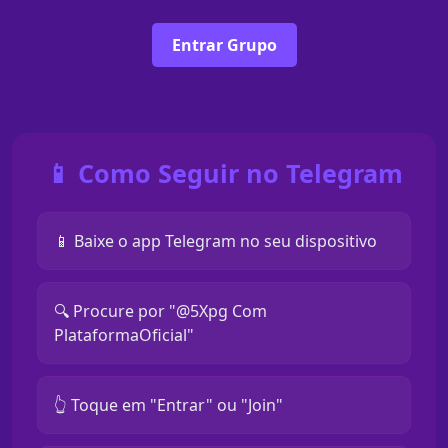
Entrar Grupo
📱 Como Seguir no Telegram
📱 Baixe o app Telegram no seu dispositivo
🔍 Procure por "@5Xpg Com
PlataformaOficial"
👆 Toque em "Entrar" ou "Join"