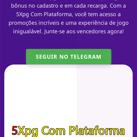
bônus no cadastro e em cada recarga. Com a
5Xpg Com Plataforma, você tem acesso a
promoções incríveis e uma experiência de jogo
inigualável. Junte-se aos vencedores agora!
SEGUIR NO TELEGRAM