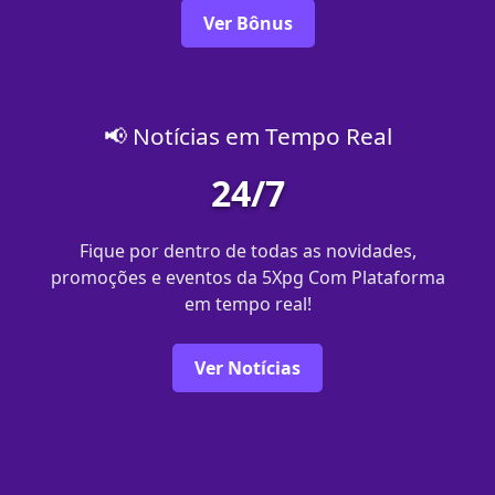
Ver Bônus
📢 Notícias em Tempo Real
24/7
Fique por dentro de todas as novidades,
promoções e eventos da 5Xpg Com Plataforma
em tempo real!
Ver Notícias