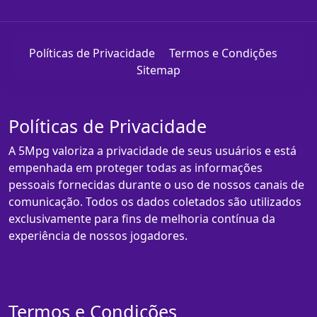
Políticas de Privacidade
Termos e Condições
Sitemap
Políticas de Privacidade
A 5Mpg valoriza a privacidade de seus usuários e está
empenhada em proteger todas as informações
pessoais fornecidas durante o uso de nossos canais de
comunicação. Todos os dados coletados são utilizados
exclusivamente para fins de melhoria contínua da
experiência de nossos jogadores.
Termos e Condições