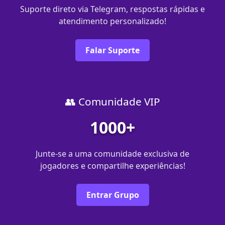
Suporte direto via Telegram, respostas rápidas e
atendimento personalizado!
Falar Suporte
👥 Comunidade VIP
1000+
Junte-se a uma comunidade exclusiva de
jogadores e compartilhe experiências!
Entrar Grupo