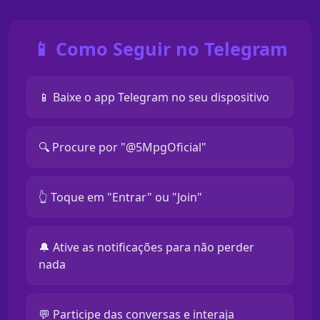
📱 Como Seguir no Telegram
📱 Baixe o app Telegram no seu dispositivo
🔍 Procure por "@5MpgOficial"
👆 Toque em "Entrar" ou "Join"
🔔 Ative as notificações para não perder
nada
💬 Participe das conversas e interaja