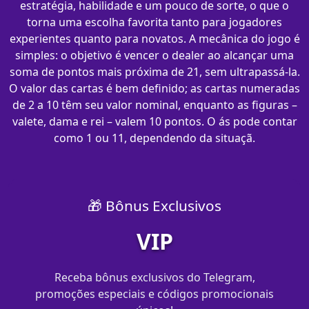
estratégia, habilidade e um pouco de sorte, o que o
torna uma escolha favorita tanto para jogadores
experientes quanto para novatos. A mecânica do jogo é
simples: o objetivo é vencer o dealer ao alcançar uma
soma de pontos mais próxima de 21, sem ultrapassá-la.
O valor das cartas é bem definido; as cartas numeradas
de 2 a 10 têm seu valor nominal, enquanto as figuras –
valete, dama e rei – valem 10 pontos. O ás pode contar
como 1 ou 11, dependendo da situaçã.
🎁 Bônus Exclusivos
VIP
Receba bônus exclusivos do Telegram,
promoções especiais e códigos promocionais