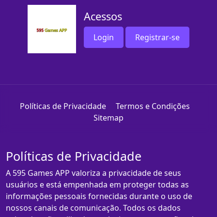
Acessos
Login
Registrar-se
Políticas de Privacidade
Termos e Condições
Sitemap
Políticas de Privacidade
A 595 Games APP valoriza a privacidade de seus
usuários e está empenhada em proteger todas as
informações pessoais fornecidas durante o uso de
nossos canais de comunicação. Todos os dados