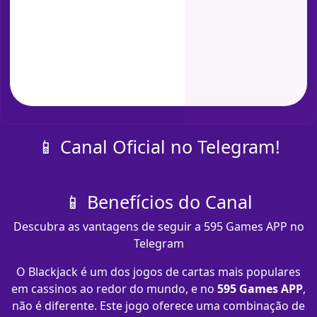
📱 Canal Oficial no Telegram!
📱 Benefícios do Canal
Descubra as vantagens de seguir a 595 Games APP no
Telegram
O Blackjack é um dos jogos de cartas mais populares
em cassinos ao redor do mundo, e no
595 Games APP
,
não é diferente. Este jogo oferece uma combinação de