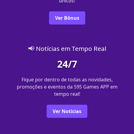
únicos!
Ver Bônus
📢 Notícias em Tempo Real
24/7
Fique por dentro de todas as novidades,
promoções e eventos da 595 Games APP em
tempo real!
Ver Notícias