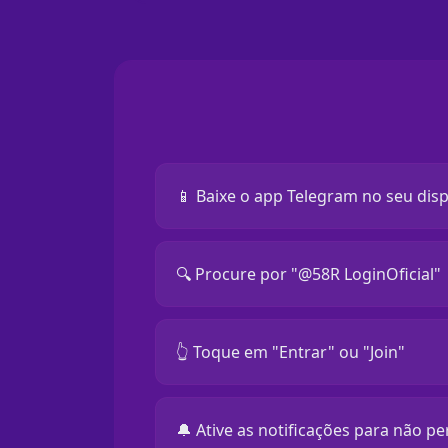
📱 Baixe o app Telegram no seu disp
🔍 Procure por "@58R LoginOficial"
👆 Toque em "Entrar" ou "Join"
🔔 Ative as notificações para não p