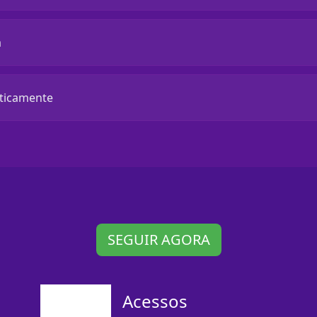
a
aticamente
SEGUIR AGORA
Acessos