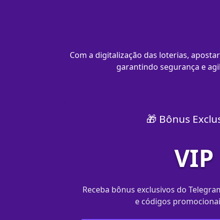
Com a digitalização das loterias, aposta
garantindo segurança e agi
🎁 Bônus Exclu
VIP
Receba bônus exclusivos do Telegra
e códigos promocionai