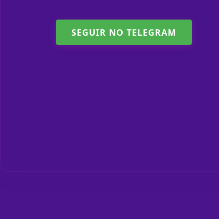
SEGUIR NO TELEGRAM