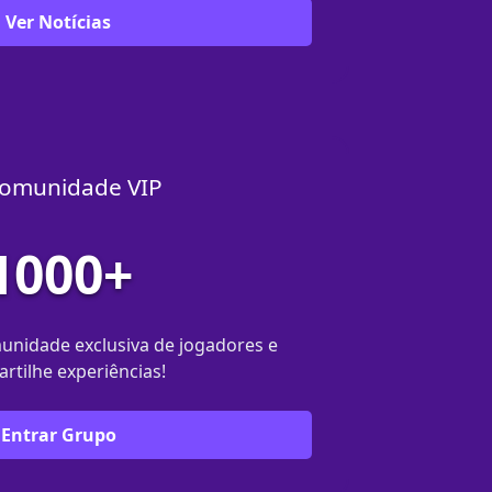
Ver Notícias
Comunidade VIP
1000+
unidade exclusiva de jogadores e
rtilhe experiências!
Entrar Grupo