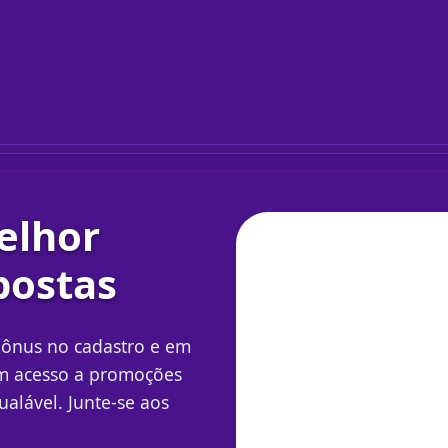
elhor
postas
bônus no cadastro e em
em acesso a promoções
ualável. Junte-se aos