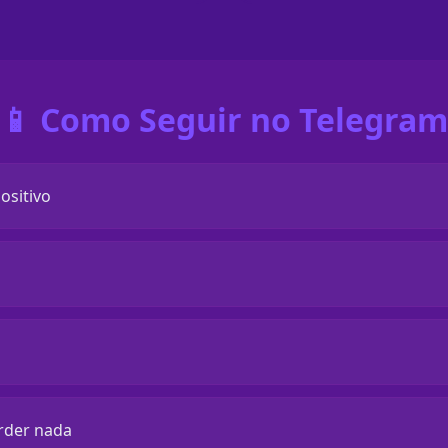
📱 Como Seguir no Telegram
ositivo
erder nada