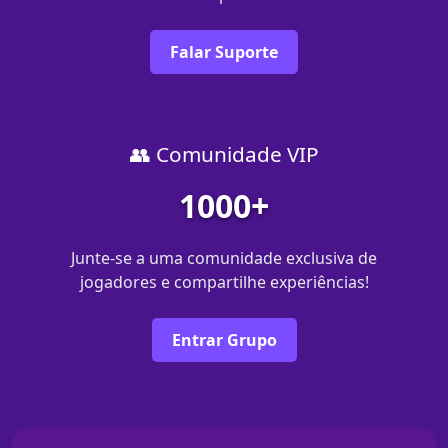
Falar Suporte
👥 Comunidade VIP
1000+
Junte-se a uma comunidade exclusiva de
jogadores e compartilhe experiências!
Entrar Grupo