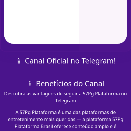
📱 Canal Oficial no Telegram!
📱 Benefícios do Canal
Descubra as vantagens de seguir a 57Pg Plataforma no
Telegram
A 57Pg Plataforma é uma das plataformas de
entretenimento mais queridas — a plataforma 57Pg
Plataforma Brasil oferece conteúdo amplo e é