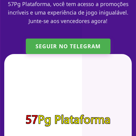
57Pg Plataforma, você tem acesso a promoções
incríveis e uma experiência de jogo inigualável.
Junte-se aos vencedores agora!
SEGUIR NO TELEGRAM