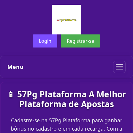
Login
Registrar-se
Menu
📱 57Pg Plataforma A Melhor
Plataforma de Apostas
Cadastre-se na 57Pg Plataforma para ganhar
bônus no cadastro e em cada recarga. Com a