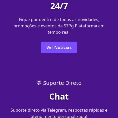
24/7
Fique por dentro de todas as novidades,
promoções e eventos da 57Pg Plataforma em
tempo real!
Ver Notícias
💬 Suporte Direto
Chat
Suporte direto via Telegram, respostas rápidas e
atendimento personalizado!