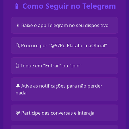
📱 Como Seguir no Telegram
📱 Baixe o app Telegram no seu dispositivo
🔍 Procure por "@57Pg PlataformaOficial"
👆 Toque em "Entrar" ou "Join"
🔔 Ative as notificações para não perder
nada
💬 Participe das conversas e interaja