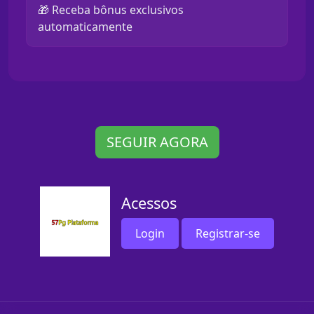
🎁 Receba bônus exclusivos
automaticamente
SEGUIR AGORA
Acessos
Login
Registrar-se