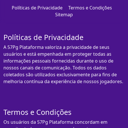
Políticas de Privacidade
Termos e Condições
Sitemap
Políticas de Privacidade
A 57Pg Plataforma valoriza a privacidade de seus
usuários e está empenhada em proteger todas as
informações pessoais fornecidas durante o uso de
nossos canais de comunicação. Todos os dados
coletados são utilizados exclusivamente para fins de
melhoria contínua da experiência de nossos jogadores.
Termos e Condições
Os usuários da 57Pg Plataforma concordam em