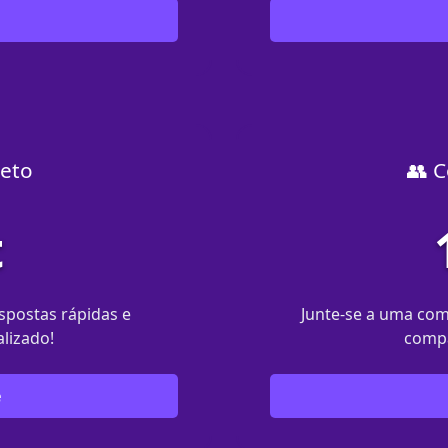
reto
👥 
t
espostas rápidas e
Junte-se a uma com
lizado!
compa
e