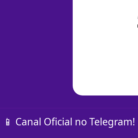
📱 Canal Oficial no Telegram!