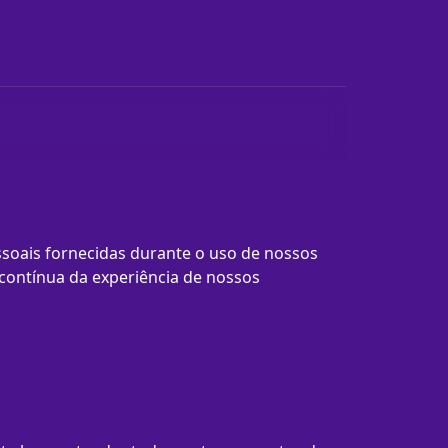
ssoais fornecidas durante o uso de nossos
 contínua da experiência de nossos