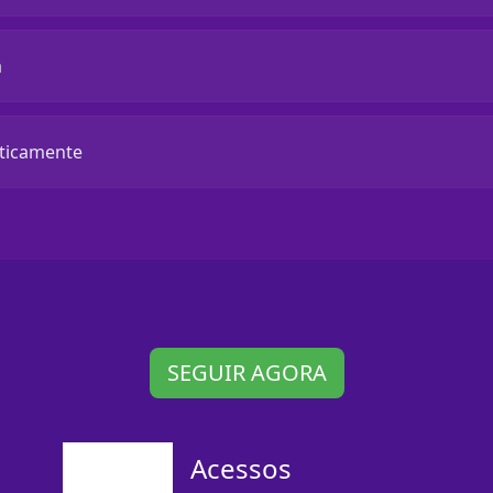
a
aticamente
SEGUIR AGORA
Acessos