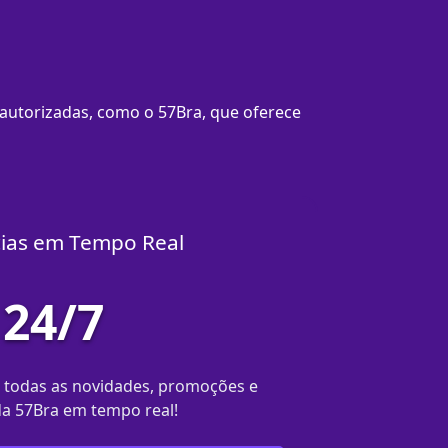
as autorizadas, como o 57Bra, que oferece
cias em Tempo Real
24/7
e todas as novidades, promoções e
da 57Bra em tempo real!