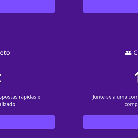
reto
👥 
t
espostas rápidas e
Junte-se a uma com
lizado!
compa
e