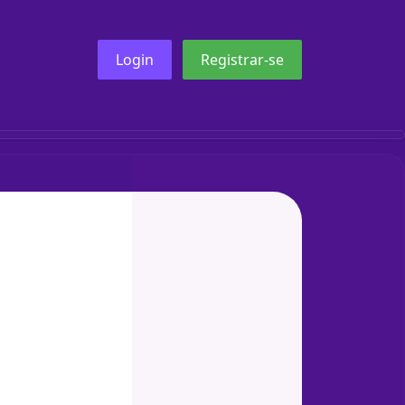
Login
Registrar-se