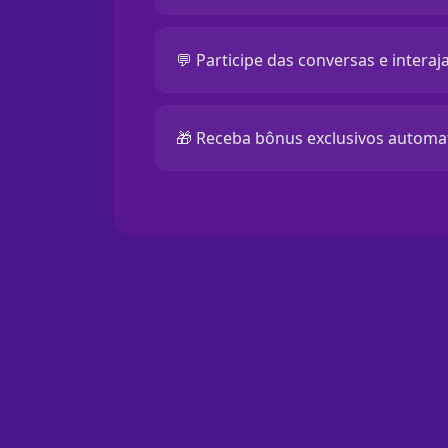
💬 Participe das conversas e interaj
🎁 Receba bônus exclusivos autom