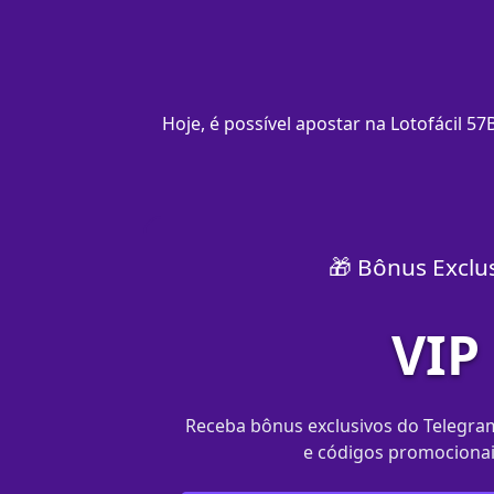
Hoje, é possível apostar na Lotofácil 57
🎁 Bônus Exclu
VIP
Receba bônus exclusivos do Telegra
e códigos promocionai