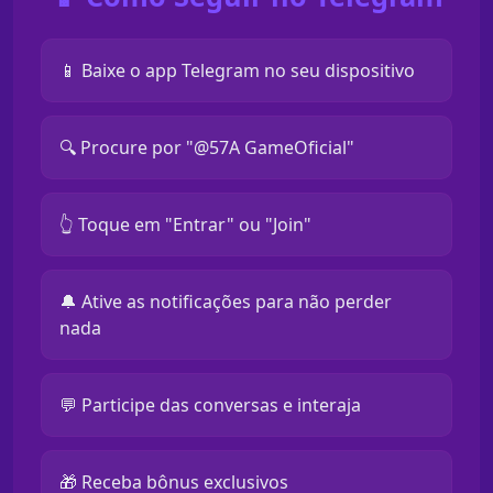
📱 Baixe o app Telegram no seu dispositivo
🔍 Procure por "@57A GameOficial"
👆 Toque em "Entrar" ou "Join"
🔔 Ative as notificações para não perder
nada
💬 Participe das conversas e interaja
🎁 Receba bônus exclusivos