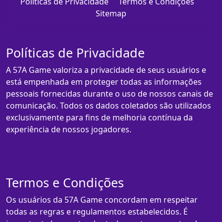
Políticas de Privacidade
Termos e Condições
Sitemap
Políticas de Privacidade
A 57A Game valoriza a privacidade de seus usuários e
está empenhada em proteger todas as informações
pessoais fornecidas durante o uso de nossos canais de
comunicação. Todos os dados coletados são utilizados
exclusivamente para fins de melhoria contínua da
experiência de nossos jogadores.
Termos e Condições
Os usuários da 57A Game concordam em respeitar
todas as regras e regulamentos estabelecidos. É