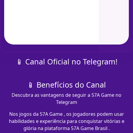
📱 Canal Oficial no Telegram!
📱 Benefícios do Canal
Descubra as vantagens de seguir a 57A Game no
Telegram
Nos jogos da 57A Game , os jogadores podem usar
habilidades e experiência para conquistar vitórias e
glória na plataforma 57A Game Brasil .