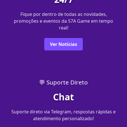
Fique por dentro de todas as novidades,
promoções e eventos da 57A Game em tempo
real!
Ver Notícias
💬 Suporte Direto
Chat
Suporte direto via Telegram, respostas rápidas e
atendimento personalizado!