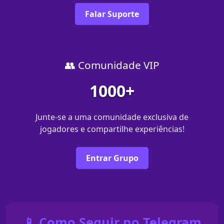
Falar Suporte
👥 Comunidade VIP
1000+
Junte-se a uma comunidade exclusiva de
jogadores e compartilhe experiências!
Entrar Grupo
📱 Como Seguir no Telegram