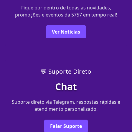
Fique por dentro de todas as novidades,
promoções e eventos da 5757 em tempo real!
Ver Notícias
💬 Suporte Direto
Chat
Suporte direto via Telegram, respostas rápidas e
atendimento personalizado!
Falar Suporte