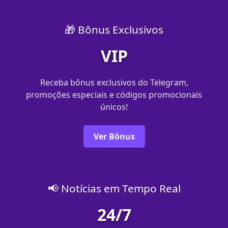
🎁 Bônus Exclusivos
VIP
Receba bônus exclusivos do Telegram,
promoções especiais e códigos promocionais
únicos!
Ver Bônus
📢 Notícias em Tempo Real
24/7