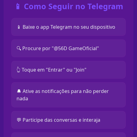
📱 Como Seguir no Telegram
📱 Baixe o app Telegram no seu dispositivo
🔍 Procure por "@56D GameOficial"
👆 Toque em "Entrar" ou "Join"
🔔 Ative as notificações para não perder
nada
💬 Participe das conversas e interaja