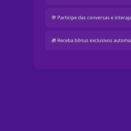
💬 Participe das conversas e interaj
🎁 Receba bônus exclusivos autom