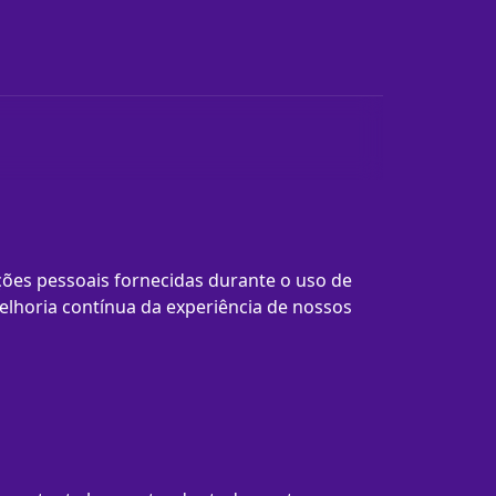
ões pessoais fornecidas durante o uso de
elhoria contínua da experiência de nossos