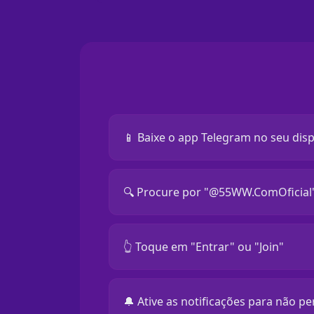
📱 Baixe o app Telegram no seu disp
🔍 Procure por "@55WW.ComOficial
👆 Toque em "Entrar" ou "Join"
🔔 Ative as notificações para não p