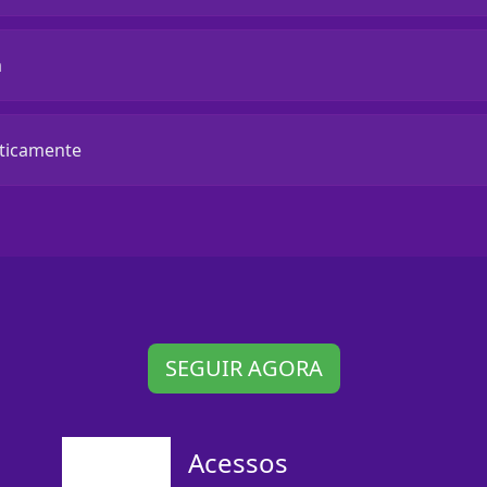
a
aticamente
SEGUIR AGORA
Acessos