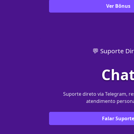
Ver Bônus
💬 Suporte Di
Cha
Suporte direto via Telegram, r
atendimento persona
Falar Suport