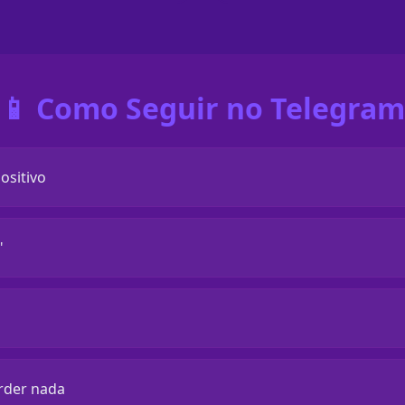
📱 Como Seguir no Telegram
ositivo
"
erder nada