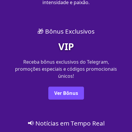
intensidade e paixão.
🎁 Bônus Exclusivos
VIP
Receba bônus exclusivos do Telegram,
promoções especiais e códigos promocionais
únicos!
Ver Bônus
📢 Notícias em Tempo Real