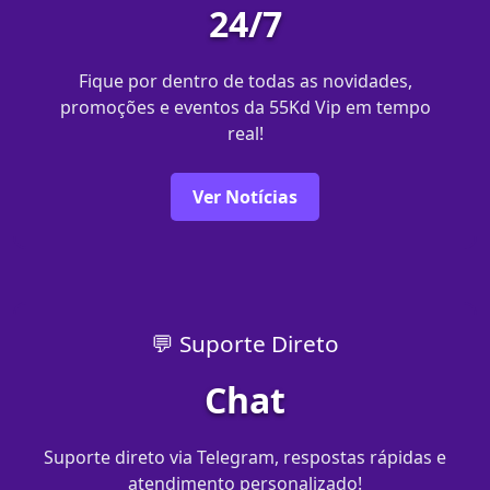
24/7
Fique por dentro de todas as novidades,
promoções e eventos da 55Kd Vip em tempo
real!
Ver Notícias
💬 Suporte Direto
Chat
Suporte direto via Telegram, respostas rápidas e
atendimento personalizado!