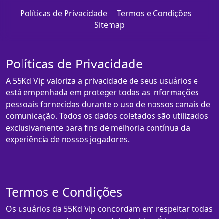
Políticas de Privacidade
Termos e Condições
Sitemap
Políticas de Privacidade
A 55Kd Vip valoriza a privacidade de seus usuários e
está empenhada em proteger todas as informações
pessoais fornecidas durante o uso de nossos canais de
comunicação. Todos os dados coletados são utilizados
exclusivamente para fins de melhoria contínua da
experiência de nossos jogadores.
Termos e Condições
Os usuários da 55Kd Vip concordam em respeitar todas