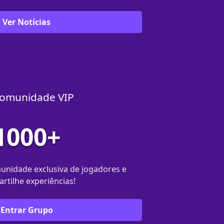
Ver Notícias
Comunidade VIP
1000+
unidade exclusiva de jogadores e
rtilhe experiências!
Entrar Grupo