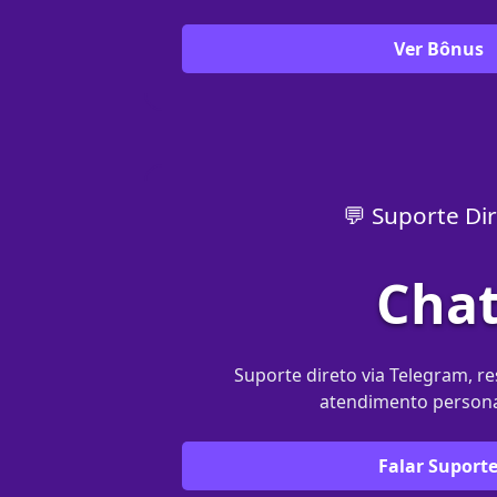
Ver Bônus
💬 Suporte Di
Cha
Suporte direto via Telegram, r
atendimento persona
Falar Suport