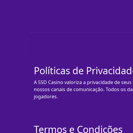
Políticas de Privacida
A 55D Casino valoriza a privacidade de seu
nossos canais de comunicação. Todos os dad
jogadores.
Termos e Condições