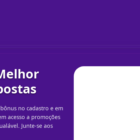
Melhor
postas
 bônus no cadastro e em
tem acesso a promoções
ualável. Junte-se aos