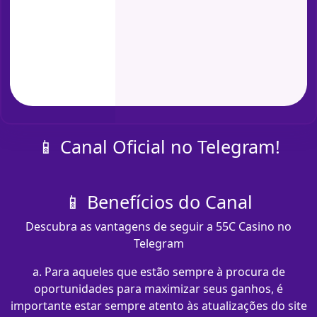
📱 Canal Oficial no Telegram!
📱 Benefícios do Canal
Descubra as vantagens de seguir a 55C Casino no
Telegram
a. Para aqueles que estão sempre à procura de
oportunidades para maximizar seus ganhos, é
importante estar sempre atento às atualizações do site