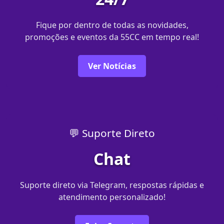
Fique por dentro de todas as novidades,
promoções e eventos da 55CC em tempo real!
Ver Notícias
💬 Suporte Direto
Chat
Suporte direto via Telegram, respostas rápidas e
atendimento personalizado!