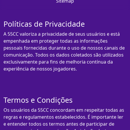
Sitemap
Políticas de Privacidade
A 55CC valoriza a privacidade de seus usuários e está
empenhada em proteger todas as informações
pessoais fornecidas durante o uso de nossos canais de
comunicação. Todos os dados coletados são utilizados
exclusivamente para fins de melhoria contínua da
experiência de nossos jogadores.
Termos e Condições
Os usuários da 55CC concordam em respeitar todas as
regras e regulamentos estabelecidos. É importante ler
e entender todos os termos antes de participar de