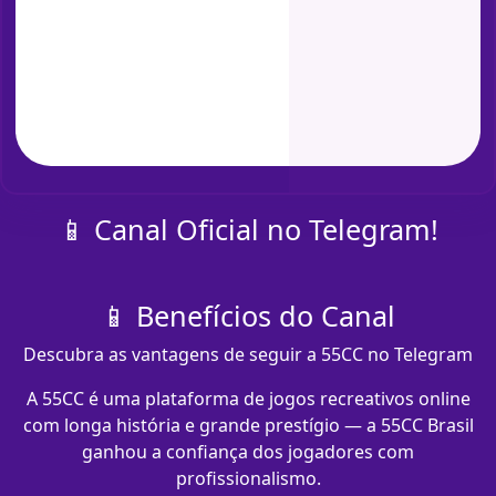
📱 Canal Oficial no Telegram!
📱 Benefícios do Canal
Descubra as vantagens de seguir a 55CC no Telegram
A 55CC é uma plataforma de jogos recreativos online
com longa história e grande prestígio — a 55CC Brasil
ganhou a confiança dos jogadores com
profissionalismo.