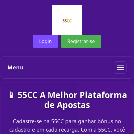
Login
Registrar-se
Menu
📱 55CC A Melhor Plataforma
de Apostas
Cadastre-se na 55CC para ganhar bônus no
cadastro e em cada recarga. Com a 55CC, você